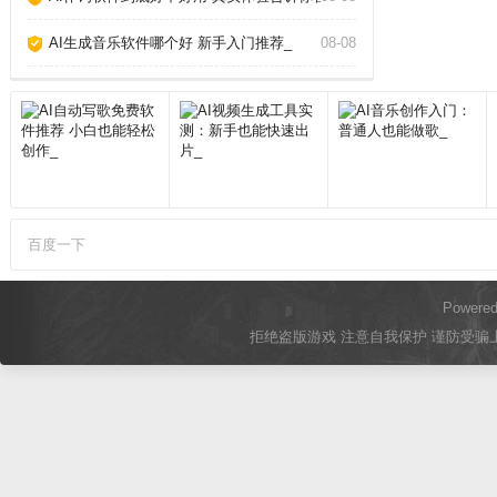
AI生成音乐软件哪个好 新手入门推荐_
08-08
百度一下
Powere
拒绝盗版游戏 注意自我保护 谨防受骗