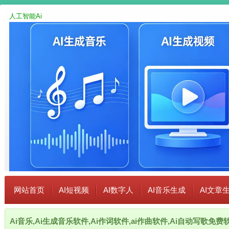
人工智能Ai
网站首页
AI短视频
AI数字人
AI音乐生成
AI文章
Ai音乐,Ai生成音乐软件,Ai作词软件,ai作曲软件,Ai自动写歌免费