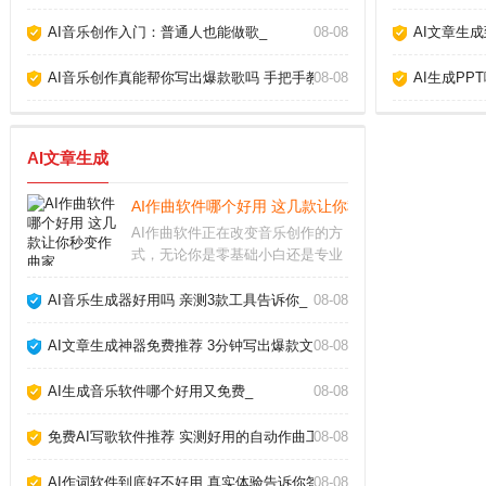
AI音乐创作入门：普通人也能做歌_
08-08
AI文章生
AI音乐创作真能帮你写出爆款歌吗 手把手教你玩转AI作歌_
08-08
AI生成PP
AI文章生成
AI作曲软件哪个好用 这几款让你秒变作曲家_
AI作曲软件正在改变音乐创作的方
式，无论你是零基础小白还是专业
制作人，都能借助它快速生成旋
律、和弦甚至完整编曲。我作为音
AI音乐生成器好用吗 亲测3款工具告诉你_
08-08
乐制作人，亲测了多款工具，下面
分享最实用的经验和推荐。AI作曲
AI文章生成神器免费推荐 3分钟写出爆款文章_
08-08
软件真的能创作出好
AI生成音乐软件哪个好用又免费_
08-08
免费AI写歌软件推荐 实测好用的自动作曲工具_
08-08
AI作词软件到底好不好用 真实体验告诉你答案_
08-08